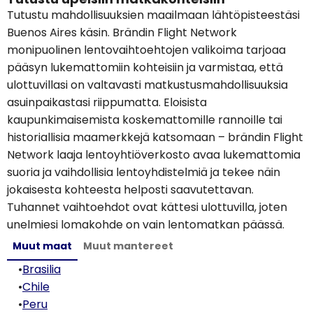
Tutustu mahdollisuuksien maailmaan lähtöpisteestäsi
Buenos Aires käsin. Brändin Flight Network
monipuolinen lentovaihtoehtojen valikoima tarjoaa
pääsyn lukemattomiin kohteisiin ja varmistaa, että
ulottuvillasi on valtavasti matkustusmahdollisuuksia
asuinpaikastasi riippumatta. Eloisista
kaupunkimaisemista koskemattomille rannoille tai
historiallisia maamerkkejä katsomaan – brändin Flight
Network laaja lentoyhtiöverkosto avaa lukemattomia
suoria ja vaihdollisia lentoyhdistelmiä ja tekee näin
jokaisesta kohteesta helposti saavutettavan.
Tuhannet vaihtoehdot ovat kättesi ulottuvilla, joten
unelmiesi lomakohde on vain lentomatkan päässä.
Muut maat
Muut mantereet
•
Brasilia
•
Chile
•
Peru