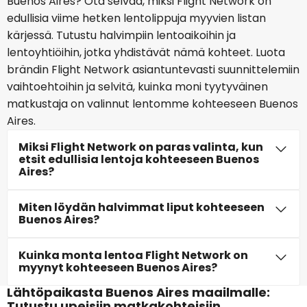
Buenos Aires? Ota selvää, miksi Flight Network on
edullisia viime hetken lentolippuja myyvien listan
kärjessä. Tutustu halvimpiin lentoaikoihin ja
lentoyhtiöihin, jotka yhdistävät nämä kohteet. Luota
brändin Flight Network asiantuntevasti suunnittelemiin
vaihtoehtoihin ja selvitä, kuinka moni tyytyväinen
matkustaja on valinnut lentomme kohteeseen Buenos
Aires.
Miksi Flight Network on paras valinta, kun
etsit edullisia lentoja kohteeseen Buenos
Aires?
Miten löydän halvimmat liput kohteeseen
Buenos Aires?
Kuinka monta lentoa Flight Network on
myynyt kohteeseen Buenos Aires?
Lähtöpaikasta Buenos Aires maailmalle:
Tutustu upeisiin matkakohteisiin