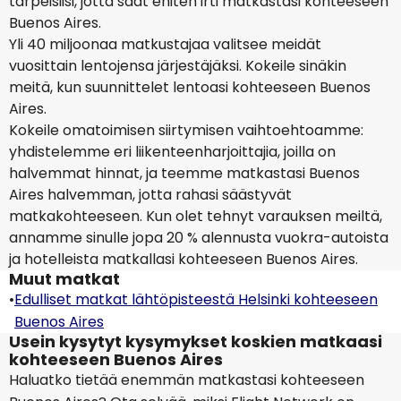
tarpeisiisi, jotta saat eniten irti matkastasi kohteeseen
Buenos Aires.
Yli 40 miljoonaa matkustajaa valitsee meidät
vuosittain lentojensa järjestäjäksi. Kokeile sinäkin
meitä, kun suunnittelet lentoasi kohteeseen Buenos
Aires.
Kokeile omatoimisen siirtymisen vaihtoehtoamme:
yhdistelemme eri liikenteenharjoittajia, joilla on
halvemmat hinnat, ja teemme matkastasi Buenos
Aires halvemman, jotta rahasi säästyvät
matkakohteeseen. Kun olet tehnyt varauksen meiltä,
annamme sinulle jopa 20 % alennusta vuokra-autoista
ja hotelleista matkallasi kohteeseen Buenos Aires.
Muut matkat
•
Edulliset matkat lähtöpisteestä Helsinki kohteeseen
Buenos Aires
Usein kysytyt kysymykset koskien matkaasi
kohteeseen Buenos Aires
Haluatko tietää enemmän matkastasi kohteeseen