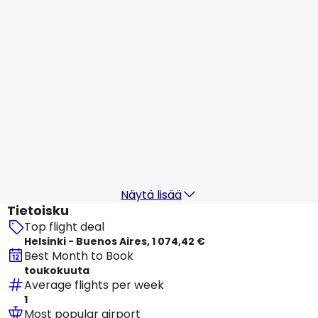
26 elok.
-
2 syysk.
1 442,46 €
Mistä
KLM
+
1 Lisää
Buenos Aires
27 elok.
-
3 syysk.
1 337,13 €
Mistä
KLM
Buenos Aires
28 elok.
-
4 syysk.
1 459,53 €
Mistä
Näytä lisää
Tietoisku
Top flight deal
Helsinki - Buenos Aires, 1 074,42 €
Best Month to Book
toukokuuta
Average flights per week
1
Most popular airport