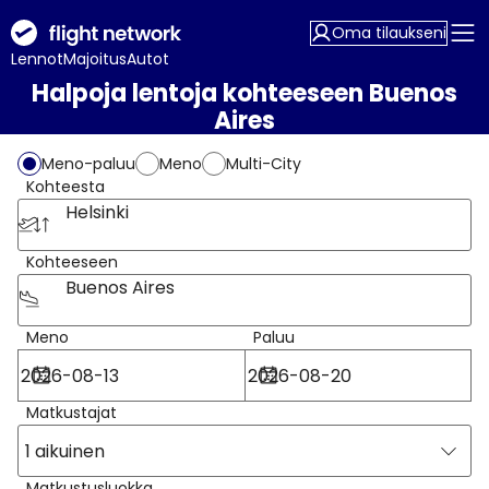
Oma tilaukseni
Lennot
Majoitus
Autot
Halpoja lentoja kohteeseen Buenos
Aires
Meno-paluu
Meno
Multi-City
Kohteesta
Helsinki
Kohteeseen
Buenos Aires
Meno
Paluu
Matkustajat
1 aikuinen
Matkustusluokka