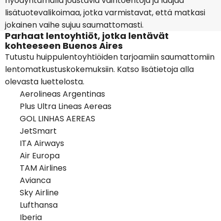
hyödyntämällä joustavia vaihtoehtoja ja laajaa
lisätuotevalikoimaa, jotka varmistavat, että matkasi
jokainen vaihe sujuu saumattomasti.
Parhaat lentoyhtiöt, jotka lentävät
kohteeseen Buenos Aires
Tutustu huippulentoyhtiöiden tarjoamiin saumattomiin
lentomatkustuskokemuksiin. Katso lisätietoja alla
olevasta luettelosta.
Aerolineas Argentinas
Plus Ultra Lineas Aereas
GOL LINHAS AEREAS
JetSmart
ITA Airways
Air Europa
TAM Airlines
Avianca
Sky Airline
Lufthansa
Iberia