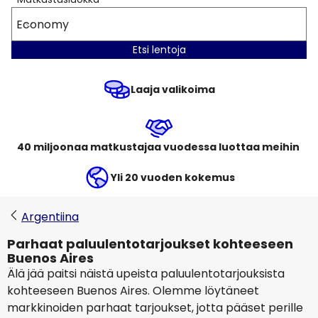
Economy
Etsi lentoja
Laaja valikoima
40 miljoonaa matkustajaa vuodessa luottaa meihin
Yli 20 vuoden kokemus
Argentiina
Parhaat paluulentotarjoukset kohteeseen
Buenos Aires
Älä jää paitsi näistä upeista paluulentotarjouksista
kohteeseen Buenos Aires. Olemme löytäneet
markkinoiden parhaat tarjoukset, jotta pääset perille