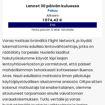
Lennot 30 päivän kuluessa
Paluu
Alkaen
1 074,42 €
Etsi
Hinta päivän 12 elok. lähdöille
Varaa matkasi brändiltä Flight Network, ja löydät
lukemattomia edullisia lentovaihtoehtoja, jotka on
räätälöity tarpeisiisi. Huolella laaditut
hakutyökalumme käyvät läpi laajan
lentoyhtiöverkoston ja varmistavat, että pääset
mahdollisimman tehokkaasti kohteeseen Buenos
Aires. Nauti edullisista matkoista ilman piilokuluja
käyttäjäystävällisen alustamme ansiosta. Olitpa sitten
kokenut matkustaja tai ensikertalainen, olemme
sitoutuneet tarjoamaan sinulle vaivattoman
varauskokemuksen. Tutki, vertaile ja varaa