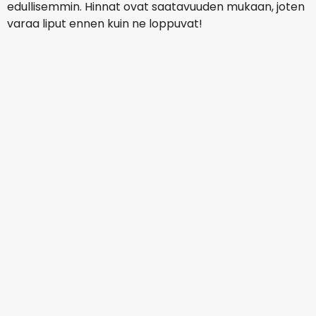
edullisemmin. Hinnat ovat saatavuuden mukaan, joten
varaa liput ennen kuin ne loppuvat!
Air France
+
1 Lisää
Buenos Aires
15 elok.
-
22 elok.
1 394,37 €
Mistä
KLM
Buenos Aires
21 elok.
-
28 elok.
1 377,53 €
Mistä
KLM
Buenos Aires
25 elok.
-
1 syysk.
1 323,03 €
Mistä
Air France
Buenos Aires