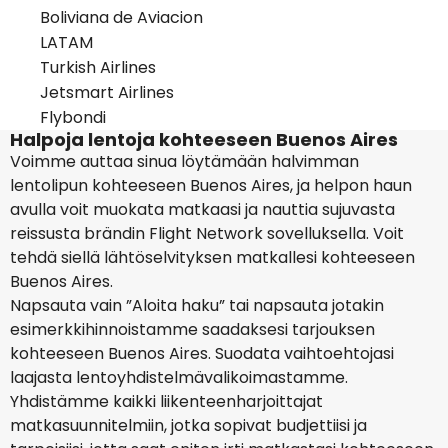
Boliviana de Aviacion
LATAM
Turkish Airlines
Jetsmart Airlines
Flybondi
Halpoja lentoja kohteeseen Buenos Aires
Voimme auttaa sinua löytämään halvimman
lentolipun kohteeseen Buenos Aires, ja helpon haun
avulla voit muokata matkaasi ja nauttia sujuvasta
reissusta brändin Flight Network sovelluksella. Voit
tehdä siellä lähtöselvityksen matkallesi kohteeseen
Buenos Aires.
Napsauta vain ”Aloita haku” tai napsauta jotakin
esimerkkihinnoistamme saadaksesi tarjouksen
kohteeseen Buenos Aires. Suodata vaihtoehtojasi
laajasta lentoyhdistelmävalikoimastamme.
Yhdistämme kaikki liikenteenharjoittajat
matkasuunnitelmiin, jotka sopivat budjettiisi ja