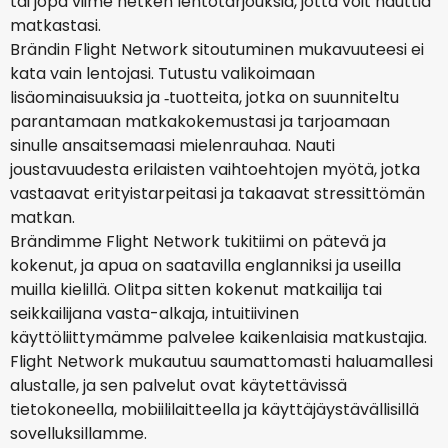
tai jopa viime hetken lentotarjouksia, jotta voit nauttia
matkastasi.
Brändin Flight Network sitoutuminen mukavuuteesi ei
kata vain lentojasi. Tutustu valikoimaan
lisäominaisuuksia ja ‑tuotteita, jotka on suunniteltu
parantamaan matkakokemustasi ja tarjoamaan
sinulle ansaitsemaasi mielenrauhaa. Nauti
joustavuudesta erilaisten vaihtoehtojen myötä, jotka
vastaavat erityistarpeitasi ja takaavat stressittömän
matkan.
Brändimme Flight Network tukitiimi on pätevä ja
kokenut, ja apua on saatavilla englanniksi ja useilla
muilla kielillä. Olitpa sitten kokenut matkailija tai
seikkailijana vasta-alkaja, intuitiivinen
käyttöliittymämme palvelee kaikenlaisia matkustajia.
Flight Network mukautuu saumattomasti haluamallesi
alustalle, ja sen palvelut ovat käytettävissä
tietokoneella, mobiililaitteella ja käyttäjäystävällisillä
sovelluksillamme.