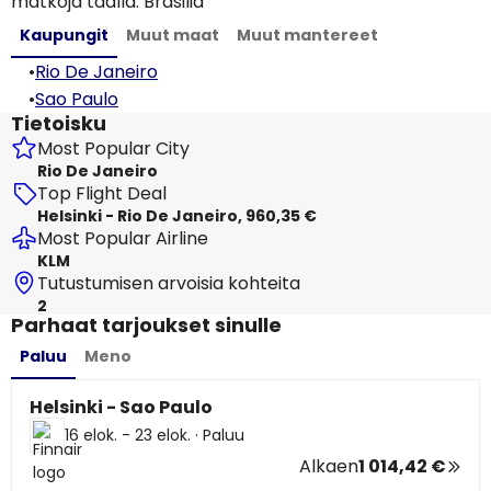
matkoja täällä: Brasilia
Kaupungit
Muut maat
Muut mantereet
•
Rio De Janeiro
•
Sao Paulo
Tietoisku
Most Popular City
Rio De Janeiro
Top Flight Deal
Helsinki - Rio De Janeiro, 960,35 €
Most Popular Airline
KLM
Tutustumisen arvoisia kohteita
2
Parhaat tarjoukset sinulle
Paluu
Meno
Helsinki - Sao Paulo
16 elok. - 23 elok.
·
Paluu
Alkaen
1 014,42 €