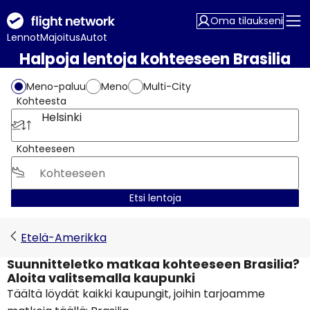
Oma tilaukseni
Lennot
Majoitus
Autot
Halpoja lentoja kohteeseen Brasilia
Meno-paluu
Meno
Multi-City
Kohteesta
Helsinki
Kohteeseen
Etsi lentoja
Etelä-Amerikka
Suunnitteletko matkaa kohteeseen Brasilia?
Aloita valitsemalla kaupunki
Täältä löydät kaikki kaupungit, joihin tarjoamme