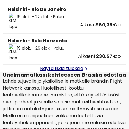
Helsinki - Rio De Janeiro
15 elok. - 22 elok.
·
Paluu
Alkaen
960,35 €
Helsinki - Belo Horizonte
19 elok. - 26 elok.
·
Paluu
Alkaen
1 230,57 €
Näytä lisää tuloksia
Unelmamatkasi kohteeseen Brasilia odottaa
Lähde sujuvalle ja yksilölliselle matkalle brändin Flight
Network kanssa. Huolellisesti koottu
lentovalikoimamme varmistaa, että käytettävissäsi
ovat parhaat ja sinulle sopivimmat reittivaihtoehdot,
jotka on räätälöity juuri sinun mieltymystesi mukaan.
Meillä on monipuolinen valikoima luotettavia
lentoyhtiökumppaneita, ja tarjoamme erilaisia edullisia