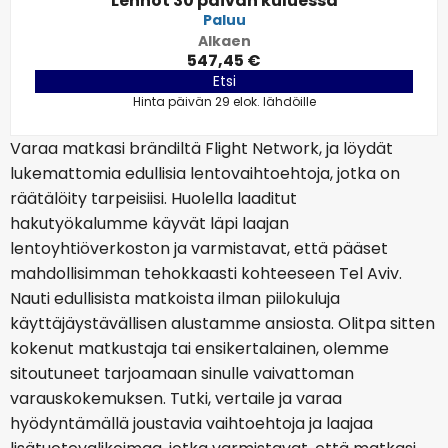
Lennot 30 päivän kuluessa
Paluu
Alkaen
547,45 €
Etsi
Hinta päivän 29 elok. lähdöille
Varaa matkasi brändiltä Flight Network, ja löydät
lukemattomia edullisia lentovaihtoehtoja, jotka on
räätälöity tarpeisiisi. Huolella laaditut
hakutyökalumme käyvät läpi laajan
lentoyhtiöverkoston ja varmistavat, että pääset
mahdollisimman tehokkaasti kohteeseen Tel Aviv.
Nauti edullisista matkoista ilman piilokuluja
käyttäjäystävällisen alustamme ansiosta. Olitpa sitten
kokenut matkustaja tai ensikertalainen, olemme
sitoutuneet tarjoamaan sinulle vaivattoman
varauskokemuksen. Tutki, vertaile ja varaa
hyödyntämällä joustavia vaihtoehtoja ja laajaa