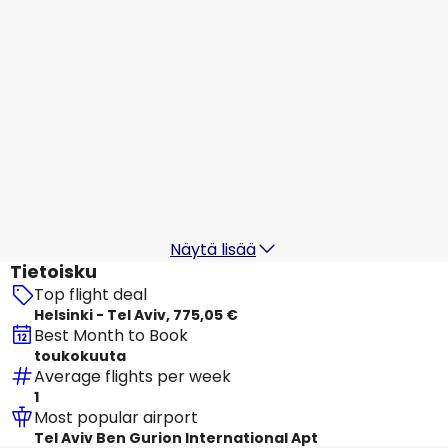
Finnair
+
1 Lisää
Tel Aviv
17 elok.
-
24 elok.
767,32 €
Mistä
Finnair
+
1 Lisää
Tel Aviv
18 elok.
-
25 elok.
817,30 €
Mistä
Näytä lisää
Tietoisku
Top flight deal
Helsinki - Tel Aviv, 775,05 €
Best Month to Book
toukokuuta
Average flights per week
1
Most popular airport
Tel Aviv Ben Gurion International Apt