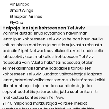
Air Europa
SmartWings
Ethiopian Airlines
FlyOne
Halpoja lentoja kohteeseen Tel Aviv
Voimme auttaa sinua löytämään halvimman
lentolipun kohteeseen Tel Aviv, ja helpon haun avulla
voit muokata matkaasi ja nauttia sujuvasta reissusta
brändin Flight Network sovelluksella. Voit tehdä siellä
lähtöselvityksen matkallesi kohteeseen Tel Aviv.
Napsauta vain ”Aloita haku” tai napsauta jotakin
esimerkkihinnoistamme saadaksesi tarjouksen
kohteeseen Tel Aviv. Suodata vaihtoehtojasi laajasta
lentoyhdistelmävalikoimastamme. Yhdistämme kaikki
liikenteenharjoittajat matkasuunnitelmiin, jotka
sopivat budjettiisi ja tarpeisiisi, jotta saat eniten irti
matkastasi kohteeseen Tel Aviv.
Yli 40 miljoonaa matkustajaa valitsee meidät