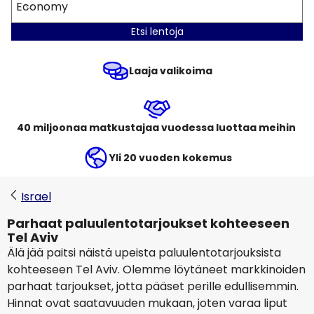
Economy
Etsi lentoja
Laaja valikoima
40 miljoonaa matkustajaa vuodessa luottaa meihin
Yli 20 vuoden kokemus
Israel
Parhaat paluulentotarjoukset kohteeseen
Tel Aviv
Älä jää paitsi näistä upeista paluulentotarjouksista
kohteeseen Tel Aviv. Olemme löytäneet markkinoiden
parhaat tarjoukset, jotta pääset perille edullisemmin.
Hinnat ovat saatavuuden mukaan, joten varaa liput