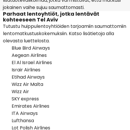
lisätuotevalikoimaa, jotka varmistavat, että matkasi
jokainen vaihe sujuu saumattomasti.
Parhaat lentoyhtiöt, jotka lentävät
kohteeseen Tel Aviv
Tutustu huippulentoyhtiöiden tarjoamiin saumattomiin
lentomatkustuskokemuksiin. Katso lisätietoja alla
olevasta luettelosta.
Blue Bird Airways
Aegean Airlines
El Al Israel Airlines
Israir Airlines
Etihad Airways
Wizz Air Malta
Wizz Air
SKY express
Emirates Airlines
ITA Airways
Lufthansa
Lot Polish Airlines