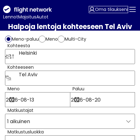
Oma tilaukseni
Lennot
Majoitus
Autot
Halpoja lentoja kohteeseen Tel Aviv
Meno-paluu
Meno
Multi-City
Kohteesta
Helsinki
Kohteeseen
Tel Aviv
Meno
Paluu
Matkustajat
1 aikuinen
Matkustusluokka