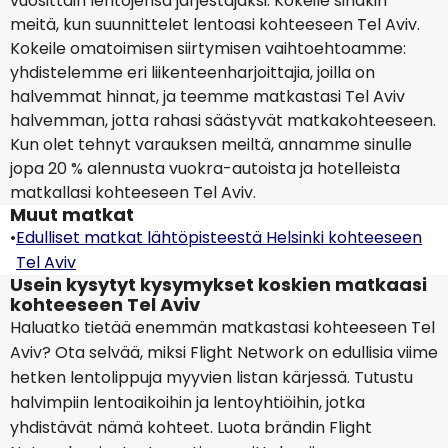
vuosittain lentojensa järjestäjäksi. Kokeile sinäkin
meitä, kun suunnittelet lentoasi kohteeseen Tel Aviv.
Kokeile omatoimisen siirtymisen vaihtoehtoamme:
yhdistelemme eri liikenteenharjoittajia, joilla on
halvemmat hinnat, ja teemme matkastasi Tel Aviv
halvemman, jotta rahasi säästyvät matkakohteeseen.
Kun olet tehnyt varauksen meiltä, annamme sinulle
jopa 20 % alennusta vuokra-autoista ja hotelleista
matkallasi kohteeseen Tel Aviv.
Muut matkat
•
Edulliset matkat lähtöpisteestä Helsinki kohteeseen
Tel Aviv
Usein kysytyt kysymykset koskien matkaasi
kohteeseen Tel Aviv
Haluatko tietää enemmän matkastasi kohteeseen Tel
Aviv? Ota selvää, miksi Flight Network on edullisia viime
hetken lentolippuja myyvien listan kärjessä. Tutustu
halvimpiin lentoaikoihin ja lentoyhtiöihin, jotka
yhdistävät nämä kohteet. Luota brändin Flight