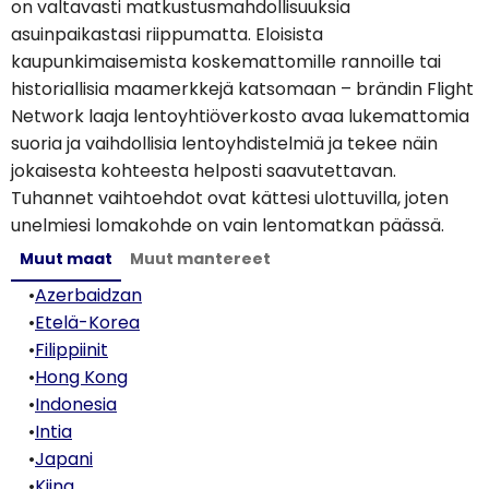
on valtavasti matkustusmahdollisuuksia
asuinpaikastasi riippumatta. Eloisista
kaupunkimaisemista koskemattomille rannoille tai
historiallisia maamerkkejä katsomaan – brändin Flight
Network laaja lentoyhtiöverkosto avaa lukemattomia
suoria ja vaihdollisia lentoyhdistelmiä ja tekee näin
jokaisesta kohteesta helposti saavutettavan.
Tuhannet vaihtoehdot ovat kättesi ulottuvilla, joten
unelmiesi lomakohde on vain lentomatkan päässä.
Muut maat
Muut mantereet
•
Azerbaidzan
•
Etelä-Korea
•
Filippiinit
•
Hong Kong
•
Indonesia
•
Intia
•
Japani
•
Kiina